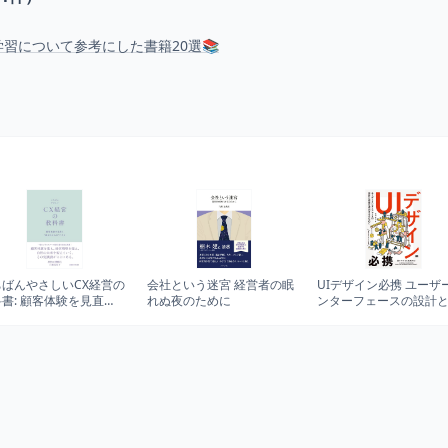
習について参考にした書籍20選📚
ちばんやさしいCX経営の
会社という迷宮 経営者の眠
UIデザイン必携 ユーザ
書: 顧客体験を見直
れぬ夜のために
ンターフェースの設計
選ばれる会社”になる
善を成功させるために