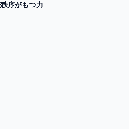
無秩序がもつ力