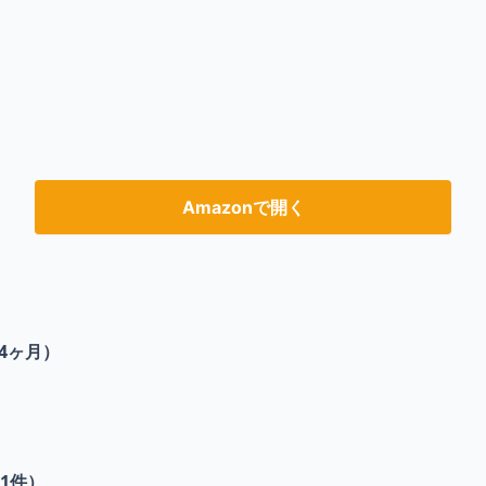
Amazonで開く
4ヶ月）
1
件）