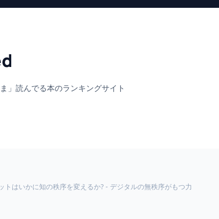
ed
ま」
読んでる本のランキングサイト
ットはいかに知の秩序を変えるか? - デジタルの無秩序がもつ力