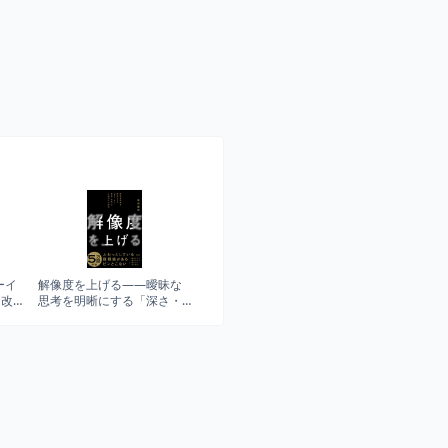
ーイ
解像度を上げる――曖昧な
と改
思考を明晰にする「深さ・
広さ・構造・時間」の４視
点と行動法