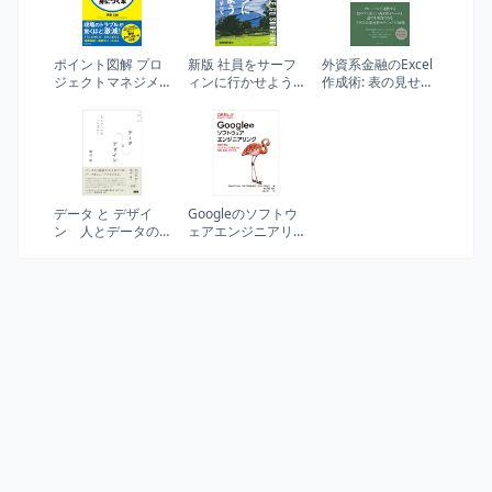
ポイント図解 プロ
新版 社員をサーフ
外資系金融のExcel
ジェクトマネジメ
ィンに行かせよう
作成術: 表の見せ方
ントの基本が面白
―――パタゴニア
&財務モデルの組み
いほど身につく本
経営のすべて
方
データ と デザイ
Googleのソフトウ
ン 人とデータの
ェアエンジニアリ
つなぎかた
ング ―持続可能な
プログラミングを
支える技術、文
化、プロセス