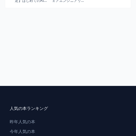
定】はじめてのAI
ェアエンジニアリ
デザイン 生成AIを
ング ―持続可能な
用いた新しいデザ
プログラミングを
インの作り方（DL
支える技術、文
特典：Promptアイ
化、プロセス
デア集）
（Photoshop &
Illustrator &
Firefly）
人気の本ランキング
昨年人気の本
今年人気の本