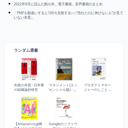
2022年9月に読んだ紙の本、電子書籍、音声書籍のまとめ
「PMFを勘違いすると100％失敗する──“売れたのに伸びない人”が見て
いない本質」
ランダム選書
失敗の本質 : 日本軍
マネジメント[エッ
プロダクトマネー
の組織論的研究
センシャル版] - 基
ジャーのしごと 第2
本と原則
版 ―1日目から使え
る実践ガイド
【Amazon.co.jp限
Googleのソフトウ