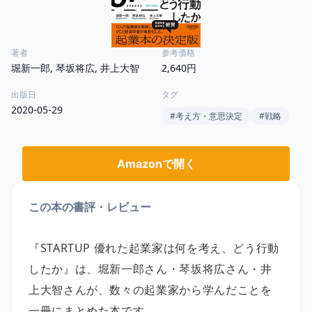
著者
参考価格
堀新一郎, 琴坂将広, 井上大智
2,640円
出版日
タグ
2020-05-29
#
考え方・意思決定
#
戦略
Amazonで開く
この本の書評・レビュー
『STARTUP 優れた起業家は何を考え、どう行動
したか』は、堀新一郎さん・琴坂将広さん・井
上大智さんが、数々の起業家から学んだことを
一冊にまとめた本です。