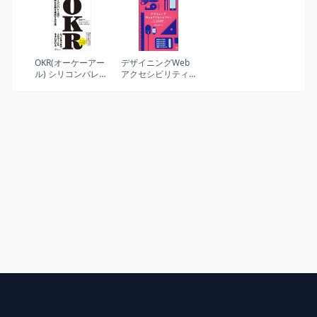
トン新書)
スト)公式テキスト
第2版
OKR(オーケーアー
デザイニングWeb
ル) シリコンバレー
アクセシビリティ -
式で大胆な目標を
アクセシブルな設
達成する方法
計やコンテンツ制
作のアプローチ