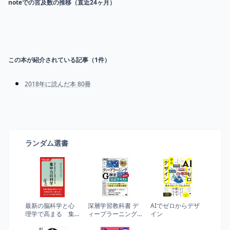
noteでの言及数の推移（直近24ヶ月）
この本が紹介されている記事（
1
件）
2018年に読んだ本 80冊
ランダム選書
最新の脳科学と心
深層学習教科書 デ
AIでゼロからデザ
理学で高まる 集
ィープラーニング
イン
中力の科学 (ニュー
G検定(ジェネラリ