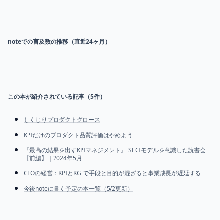
noteでの言及数の推移（直近24ヶ月）
この本が紹介されている記事（
5
件）
しくじりプロダクトグロース
KPIだけのプロダクト品質評価はやめよう
『最高の結果を出すKPIマネジメント』 SECIモデルを意識した読書会
【前編】｜2024年5月
CFOの経営：KPIとKGIで手段と目的が混ざると事業成長が遅延する
今後noteに書く予定の本一覧（5/2更新）