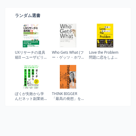
ランダム選書
UXリサーチの道具
Who Gets What (フ
Love the Problem
箱II ―ユーザビリ
ー・ゲッツ・ホワ
問題に恋をしよ
ティテスト実践ガ
ット) ―マッチメイ
う ユニコーン起
イドブック―
キングとマーケッ
業家の思考法
トデザインの新し
い経済学
ぼくが失敗から学
THINK BIGGER
んだネット副業術:
「最高の発想」を
kindle、note、ブロ
生む方法：コロン
グ、SNSに効く!手
ビア大学ビジネス
堅く月10万稼ぐコ
スクール特別講義
ツ