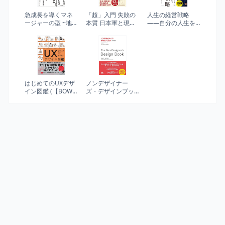
急成長を導くマネ
「超」入門 失敗の
人生の経営戦略
ージャーの型 ~地
本質 日本軍と現代
――自分の人生を
位・権力が通用し
日本に共通する23
自分で考えて生き
ない時代の“イーブ
の組織的ジレンマ
るための戦略コン
ン"なマネジメント
セプト20
はじめてのUXデザ
ノンデザイナー
イン図鑑 (【BOW
ズ・デザインブッ
BOOKS 016】)
ク [第4版]