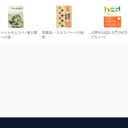
ジャイルサムライ−達人開
実践知 -- エキスパートの知
人間中心設計入門 (HC
者への道−
性
ブラリー)