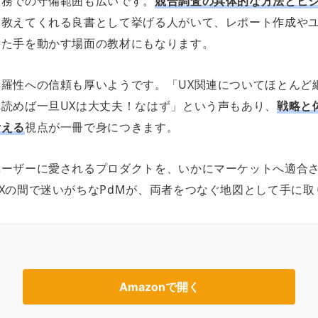
実務での守備範囲も広いです。
競合調査の具体的な方法とビ
を教えてくれる良書として挙げる人がいて、レポート作成や
った手を動かす場面の教材にもなります。
網羅性への信頼も厚いようです。「UX関連についてほとんど
れ読めば一旦UXは大丈夫！なはず」という声もあり、
戦略と
考える
視点が一冊で身につきます。
ユーザーに愛されるプロダクトを、いかにマーケットへ適合
UXの間で迷いがちなPdMが、両者をつなぐ地図として手に
Amazonで開く