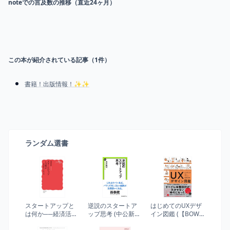
noteでの言及数の推移（直近24ヶ月）
この本が紹介されている記事（
1
件）
書籍！出版情報！✨✨
ランダム選書
スタートアップと
逆説のスタートア
はじめてのUXデザ
は何か──経済活性
ップ思考 (中公新書
イン図鑑 (【BOW
化への処方箋 (岩波
ラクレ 578)
BOOKS 016】)