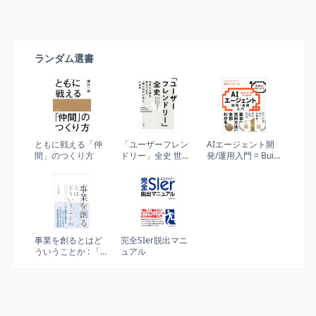
ランダム選書
ともに戦える「仲
「ユーザーフレン
AIエージェント開
間」のつくり方
ドリー」全史 世界
発/運用入門 = Build
と人間を変えてき
& Run AI Agents :
た「使いやすいモ
生成AI深掘りガイ
ノ」の法則
ド
事業を創るとはど
完全SIer脱出マニ
ういうことか : 「温
ュアル
度ある経済の環」
を生み出すビジネ
スプロデューサー
の仕事