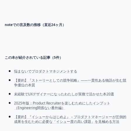
noteでの言及数の推移（直近24ヶ月）
この本が紹介されている記事（
5
件）
悩まないでプロダクトマネジメントする
【要約】『ストーリーとしての競争戦略』――一貫性ある物語が生む競
争優位の本質
未経験でUXデザイナーになったわたしが実務で活かせた本20選
2025年版：Product Recruiterを楽しむためにしたインプット
（Engineering関係ない番外編）
【要約】『イシューからはじめよ』 – プロダクトマネージャーが圧倒的
成果を生むために必要な「イシュー度の高い課題」を見極める方法