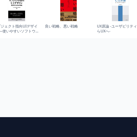
ブジェクト指向UIデザイ
良い戦略、悪い戦略
UX原論 -ユーザビリテ
──使いやすいソフトウェ
らUXへ-
原理 (WEB+DB PRESS
usシリーズ)