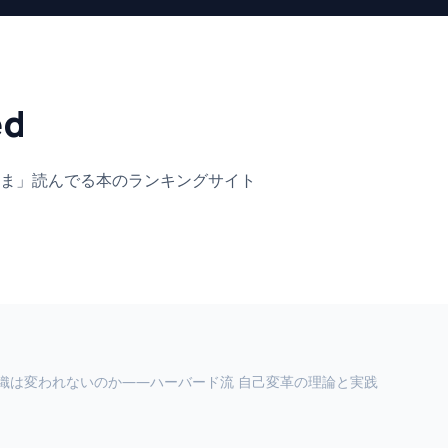
ed
ま」
読んでる本のランキングサイト
織は変われないのか――ハーバード流 自己変革の理論と実践