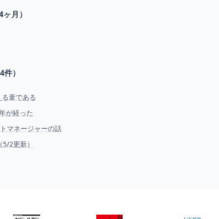
4ヶ月）
4
件）
える葦である
年が経った
クトマネージャーの話
5/2更新）