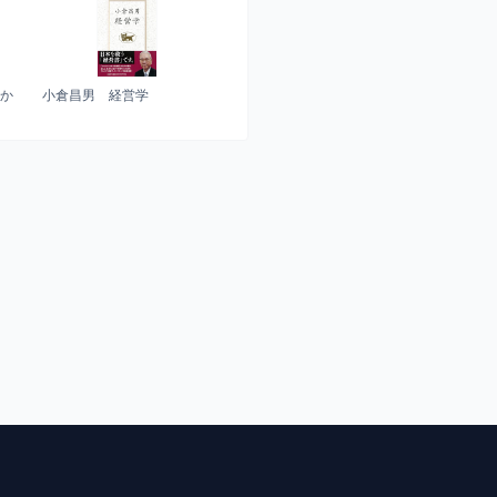
ィか
小倉昌男 経営学