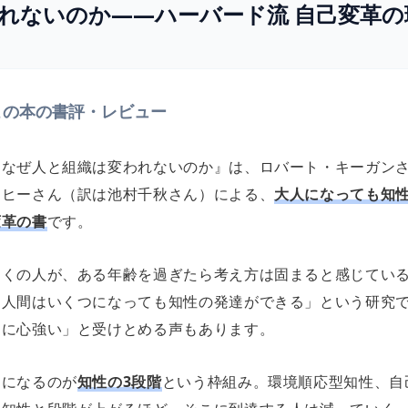
れないのか――ハーバード流 自己変革の
この本の書評・レビュー
『なぜ人と組織は変われないのか』は、ロバート・キーガン
イヒーさん（訳は池村千秋さん）による、
大人になっても知
変革の書
です。
多くの人が、ある年齢を過ぎたら考え方は固まると感じてい
「人間はいくつになっても知性の発達ができる」という研究
常に心強い」と受けとめる声もあります。
鍵になるのが
知性の3段階
という枠組み。環境順応型知性、自