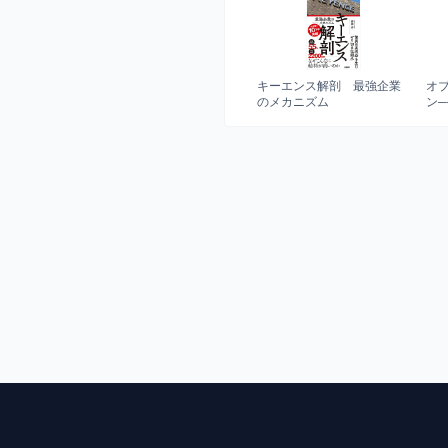
キーエンス解剖 最強企業
オ
のメカニズム
ン
アの
pl