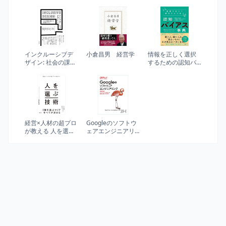
インクルーシブデ
小倉昌男 経営学
情報を正しく選択
ザイン: 社会の課題
するための認知バ
を解決する参加型
イアス事典
デザイン
経営×人材の超プロ
Googleのソフトウ
が教える 人を選ぶ
ェアエンジニアリ
技術
ング ―持続可能な
プログラミングを
支える技術、文
化、プロセス