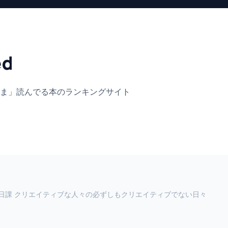
ed
ま」
読んでる本のランキングサイト
日課 クリエイティブな人々の必ずしもクリエイティブでない日々