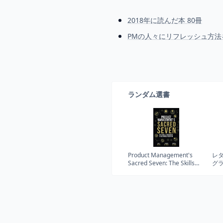
2018年に読んだ本 80冊
PMの人々にリフレッシュ方
ランダム選書
Product Management's
レ
Sacred Seven: The Skills
グ
Required to Crush Product
整
Manager Interviews and be
a World-Class PM