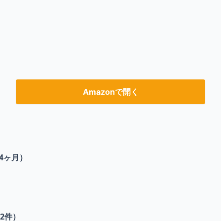
Amazonで開く
4ヶ月）
2
件）