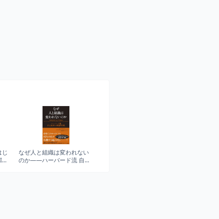
はじ
なぜ人と組織は変われない
Iを
のか――ハーバード流 自己
の作
変革の理論と実践
tアイ