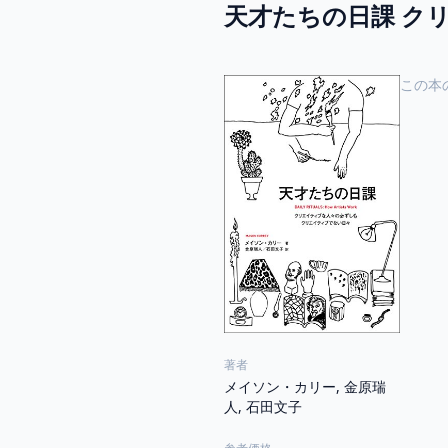
天才たちの日課 ク
この本
著者
メイソン・カリー, 金原瑞
人, 石田文子