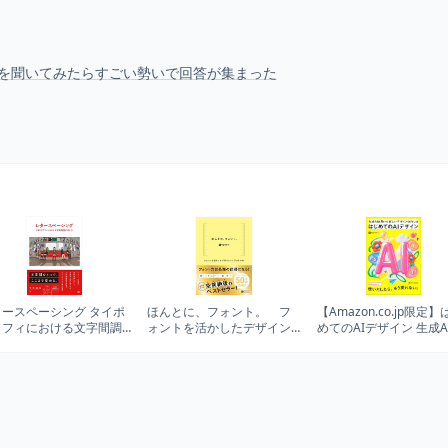
法を聞いてみたらすごい勢いで回答が集まった
タースペーシング タイポ
ほんとに、フォント。 フ
【Amazon.co.jp限定】
ラフィにおける文字間調
ォントを活かしたデザイン
めてのAIデザイン 生成A
の考え方
レイアウトの本
用いた新しいデザイン
り方（DL特典：Promp
デア集）（Photoshop &
Illustrator & Firefly）