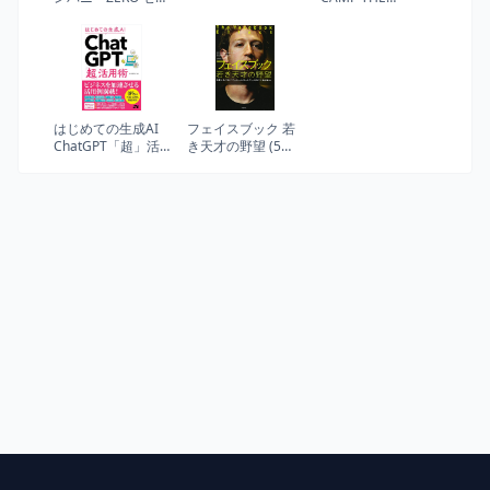
から事業を生み出
BOOK【増補改訂
し、偉大で永続的
版】 スクラムチー
な企業になる
ムではじめるアジ
ャイル開発
はじめての生成AI
フェイスブック 若
ChatGPT「超」活
き天才の野望 (5億
用術
人をつなぐソーシ
ャルネットワーク
はこう生まれた)