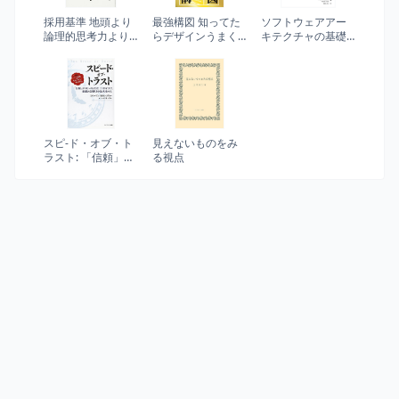
採用基準 地頭より
最強構図 知ってた
ソフトウェアアー
論理的思考力より
らデザインうまく
キテクチャの基礎
大切なもの
なる。
（第2版） : エンジ
ニアリングに基づ
く体系的アプロー
チ
スピ-ド・オブ・ト
見えないものをみ
ラスト: 「信頼」が
る視点
スピ-ドを上げ、コ
ストを下げ、組織
の影響力を最大化
する