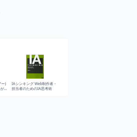
！
アー)
IAシンキング Web制作者・
そが
担当者のためのIA思考術
をつ