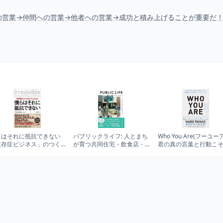
の営業→仲間への営業→他者への営業→成功と積み上げることが重要だ
らはそれに抵抗できない
パブリックライフ: 人とまち
Who You Are(フーユー
依存症ビジネス」のつく
が育つ共同住宅・飲食店・
君の真の言葉と行動こ
れかた
公園・ストリート
困難を生き抜くチーム
くる