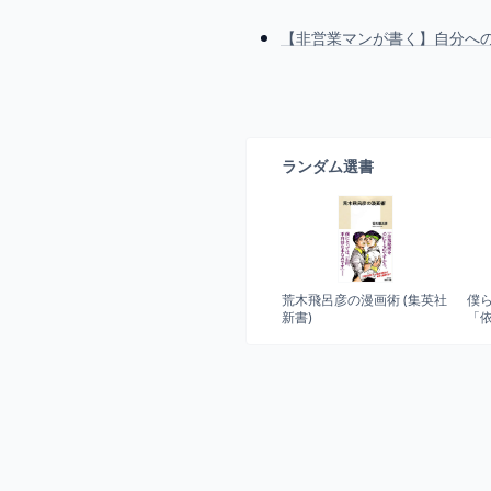
【非営業マンが書く】自分へ
ランダム選書
荒木飛呂彦の漫画術 (集英社
僕
新書)
「
ら