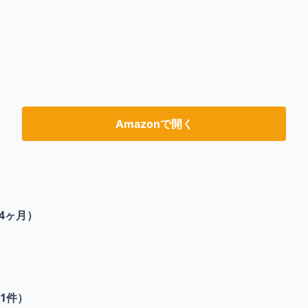
Amazonで開く
4ヶ月）
1
件）