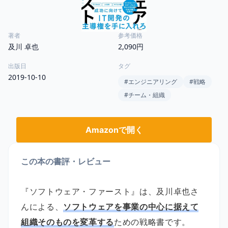
著者
参考価格
及川 卓也
2,090円
出版日
タグ
2019-10-10
#
エンジニアリング
#
戦略
#
チーム・組織
Amazonで開く
この本の書評・レビュー
『ソフトウェア・ファースト』は、及川卓也さ
んによる、
ソフトウェアを事業の中心に据えて
組織そのものを変革する
ための戦略書です。