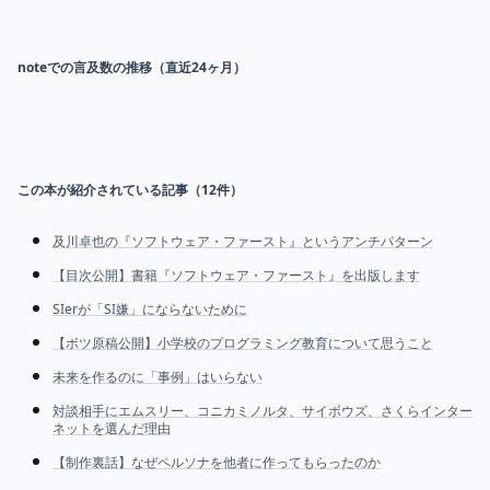
noteでの言及数の推移（直近24ヶ月）
この本が紹介されている記事（
12
件）
及川卓也の『ソフトウェア・ファースト』というアンチパターン
【目次公開】書籍『ソフトウェア・ファースト』を出版します
SIerが「SI嫌」にならないために
【ボツ原稿公開】小学校のプログラミング教育について思うこと
未来を作るのに「事例」はいらない
対談相手にエムスリー、コニカミノルタ、サイボウズ、さくらインター
ネットを選んだ理由
【制作裏話】なぜペルソナを他者に作ってもらったのか