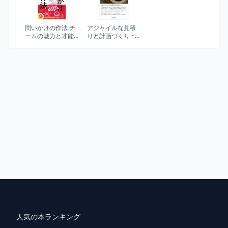
問いかけの作法 チ
アジャイルな見積
ームの魅力と才能
りと計画づくり ~価
を引き出す技術
値あるソフトウェ
【DL特典付き(未収
アを育てる概念と
録原稿)】
技法~
人気の本ランキング