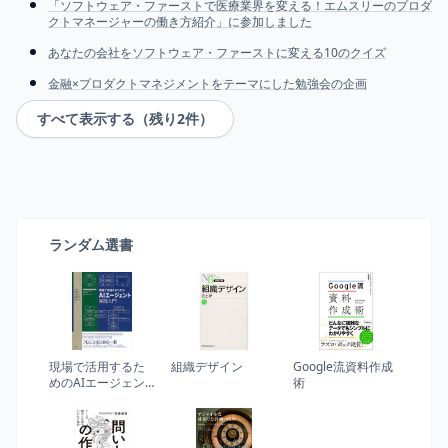
「ソフトウェア・ファーストで医療業界を変える！エムスリーのプロダ
クトマネージャーの働き方紹介」に参加しました
あなたの会社をソフトウェア・ファーストに変える10のクイズ
金融×プロダクトマネジメントをテーマにした勉強会の企画
すべて表示する（残り
2
件）
ランダム選書
現場で活用するた
組織デザイン
Google流資料作成
めのAIエージェン
術
ト実践入門 =
INTRODUCTION
TO AI AGENTS FOR
PRACTICAL USE