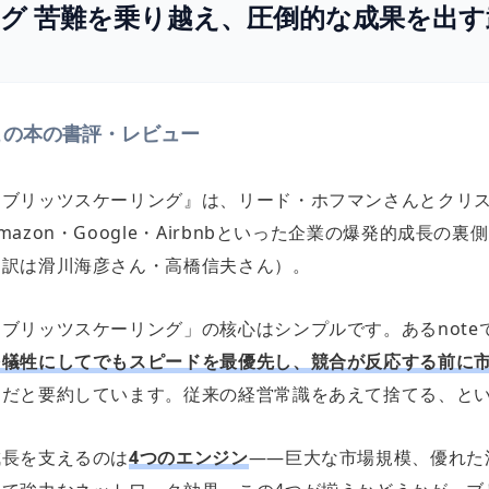
グ 苦難を乗り越え、圧倒的な成果を出
この本の書評・レビュー
『ブリッツスケーリング』は、リード・ホフマンさんとクリ
mazon・Google・Airbnbといった企業の爆発的成長の
（訳は滑川海彦さん・高橋信夫さん）。
「ブリッツスケーリング」の核心はシンプルです。あるnote
を犠牲にしてでもスピードを最優先し、競合が反応する前に
チだと要約しています。従来の経営常識をあえて捨てる、と
成長を支えるのは
4つのエンジン
——巨大な市場規模、優れた