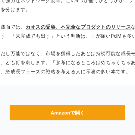
して強力なネットワーク効果。この4つが揃うかどうかが、ブ
否を分けます。
実践面では、
カオスの受容、不完全なプロダクトのリリース
ます。「未完成でも出す」という判断は、耳が痛いPdMも多
ただし万能ではなく、市場を獲得したあとは持続可能な成長
る、とも釘を刺します。「参考になるところはめちゃくちゃ
り、急成長フェーズの戦略を考える人に示唆の多い本です。
Amazonで開く