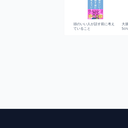
頭のいい人が話す前に考え
大規
ていること
Sc
ス
る