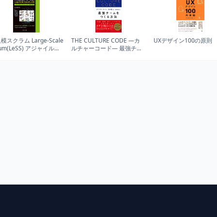
模スクラム Large-Scale
THE CULTURE CODE ―カ
UXデザイン100の原則
rum(LeSS) アジャイルと
ルチャーコード― 最強チー
クラムを大規模に実装す
ムをつくる方法
方法