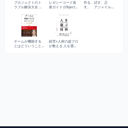
プロジェクトのト
レガシーコード改
作る、試す、正
ラブル解決大全 小
善ガイド (Object
す。 アジャイル
さな問題から大炎
Oriented
なモノづくりのた
上まで使える「プ
SELECTION)
めの全体戦略
ロの火消し術86」
（仮）
チームが機能する
経営×人材の超プロ
とはどういうこと
が教える 人を選ぶ
か──「学習力」と
技術
「実行力」を高め
る実践アプローチ