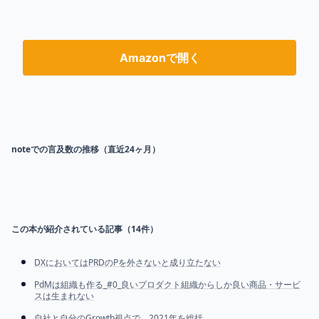
Amazonで開く
noteでの言及数の推移（直近24ヶ月）
この本が紹介されている記事（
14
件）
DXにおいてはPRDのPを外さないと成り立たない
PdMは組織も作る_#0_良いプロダクト組織からしか良い商品・サービ
スは生まれない
自社と自分のGrowth視点で、2021年を総括。