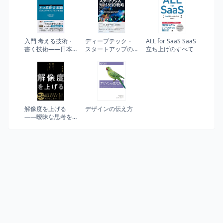
入門 考える技術・
ディープテック・
ALL for SaaS SaaS
書く技術――日本
スタートアップの
立ち上げのすべて
人のロジカルシン
知財・契約戦略
キング実践法
解像度を上げる
デザインの伝え方
――曖昧な思考を
明晰にする「深
さ・広さ・構造・
時間」の４視点と
行動法