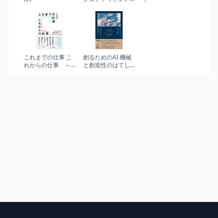
ントの基本が面白
いほど身につく本
これまでの仕事 こ
創るためのAI 機械
れからの仕事 ～
と創造性のはてし
たった1人から現実
ない物語
を変えていくアジ
ャイルという方法