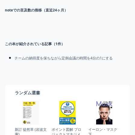
noteでの言及数の推移（直近24ヶ月）
この本が紹介されている記事（
1
件）
チームの納得度を保ちながら定例会議の時間を4分の1にする
ランダム選書
新訂 徒然草 (岩波文
ポイント図解 プロ
イーロン・マスク
庫)
ジェクトマネジメ
下