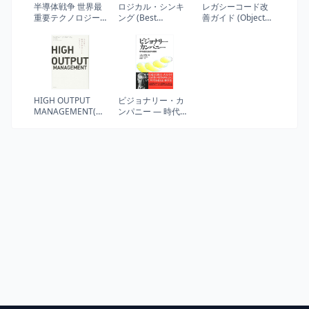
半導体戦争 世界最
ロジカル・シンキ
レガシーコード改
重要テクノロジー
ング (Best
善ガイド (Object
をめぐる国家間の
solution)
Oriented
攻防
SELECTION)
HIGH OUTPUT
ビジョナリー・カ
MANAGEMENT(ハ
ンパニー ― 時代を
イアウトプット マ
超える生存の原則
ネジメント) 人を育
て、成果を最大に
するマネジメント