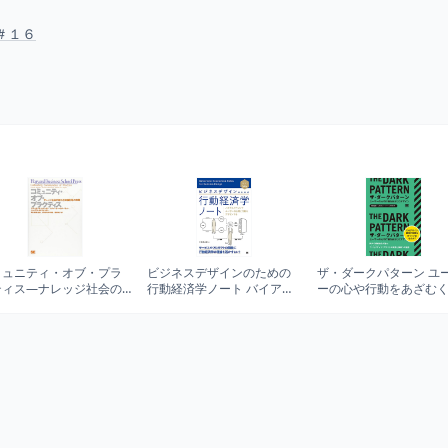
＃１６
ミュニティ・オブ・プラ
ビジネスデザインのための
ザ・ダークパターン ユ
ティス―ナレッジ社会の
行動経済学ノート バイアス
ーの心や行動をあざむ
たな知識形態の実践
とナッジでユーザーの心理
ザイン
rvard Business School
と行動をデザインする
ss)