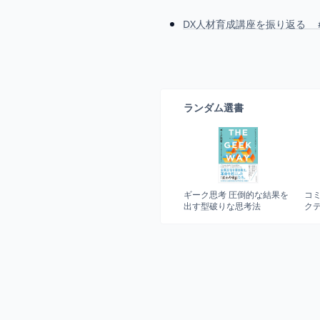
DX人材育成講座を振り返る 
ランダム選書
ギーク思考 圧倒的な結果を
コ
出す型破りな思考法
ク
新
(Ha
Pre