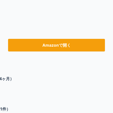
Amazonで開く
4ヶ月）
1
件）