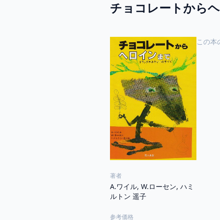
チョコレートから
この本
著者
A.ワイル, W.ローセン, ハミ
ルトン 遥子
参考価格