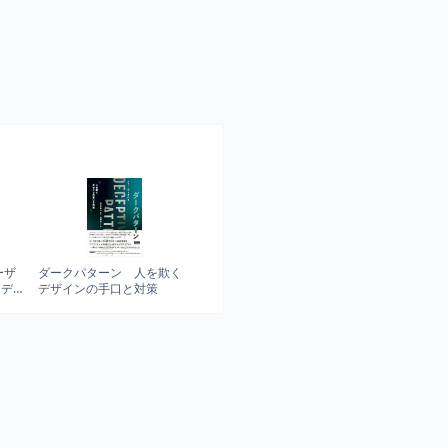
ーザ
ダークパターン 人を欺く
くデ
デザインの手口と対策