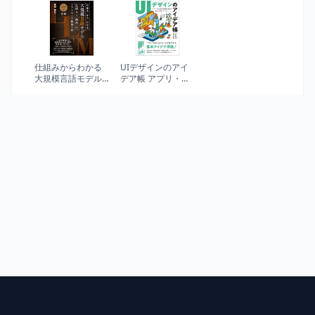
ンス、起業まで
Business School
Press)
仕組みからわかる
UIデザインのアイ
大規模言語モデル
デア帳 アプリ・
生成AI時代のソフ
Web制作の現場で
トウェア開発入門
使える 基本＋実践
ノウハウ83