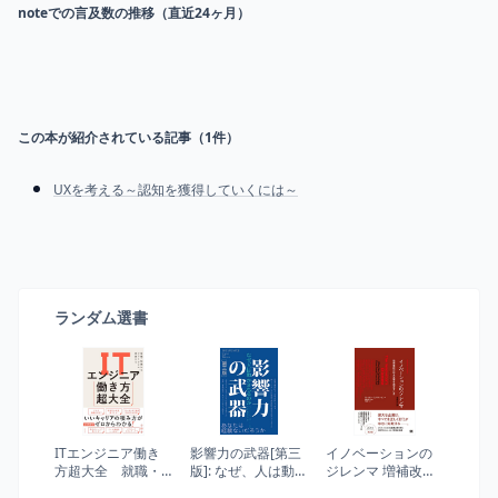
noteでの言及数の推移（直近24ヶ月）
この本が紹介されている記事（
1
件）
UXを考える～認知を獲得していくには～
ランダム選書
ITエンジニア働き
影響力の武器[第三
イノベーションの
方超大全 就職・
版]: なぜ、人は動か
ジレンマ 増補改訂
転職からフリーラ
されるのか
版 (Harvard