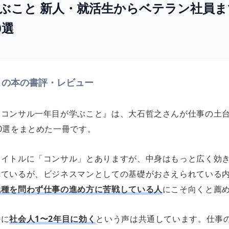
ぶこと 新人・就活生からベテラン社員ま
0選
この本の書評・レビュー
『コンサル一年目が学ぶこと』は、大石哲之さんが仕事の土
30選をまとめた一冊です。
タイトルに「コンサル」とありますが、中身はもっと広く効
れているが、ビジネスマンとしての基礎がおさえられている
職種を問わず仕事の進め方に苦戦している人
にこそ向くと薦
特に
社会人1〜2年目に効く
という声は共通しています。仕事