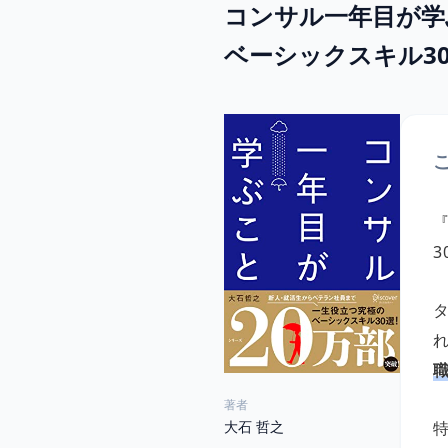
コンサル一年目が学
ベーシックスキル3
著者
大石 哲之