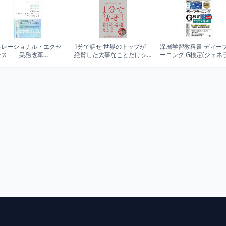
ペレーショナル・エクセ
1分で話せ 世界のトップが
深層学習教科書 ディー
ンス――業務改革
絶賛した大事なことだけシ
ーニング G検定(ジェネ
PR）の理論と実践
ンプルに伝える技術
スト)公式テキスト 第2