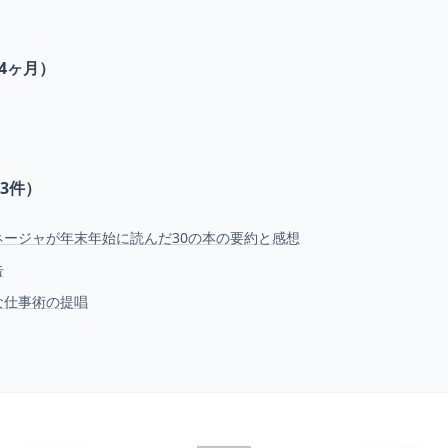
4ヶ月）
3
件）
ージャが年末年始に読んだ30の本の要約と感想
告
な仕事術の提唱