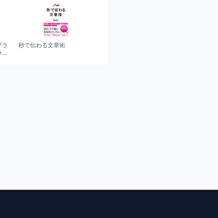
プラ
秒で伝わる文章術
ラリ
版