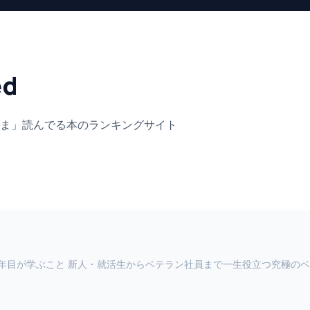
ed
ま」
読んでる本のランキングサイト
年目が学ぶこと 新人・就活生からベテラン社員まで一生役立つ究極のベ