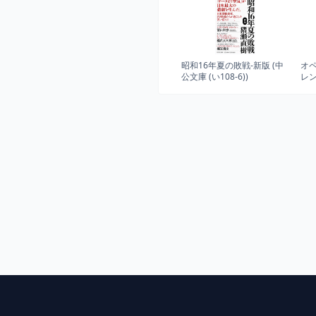
昭和16年夏の敗戦-新版 (中
オ
公文庫 (い108-6))
レ
（B