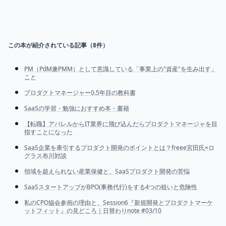
この本が紹介されている記事（
8
件）
PM（PdM兼PMM）として意識している「事業上の"資産"を生み出す」
こと
プロダクトマネージャー0.5年目の教科書
SaaSの学習・勉強におすすめ本・書籍
【転職】アパレルからIT業界に飛び込んだらプロダクトマネージャを目
指すことになった
SaaS企業を牽引するプロダクト開発のポイントとは？freee宮田氏×ロ
グラス布川対談
領域を超えられない産業保健と、SaaSプロダクト開発の苦悩
SaaSスタートアップがBPO(事務代行)をする4つの狙いと危険性
私のCPO協会参画の理由と、Session6『新規開発とプロダクトマーケ
ットフィット』の見どころ｜日替わりnote #03/10