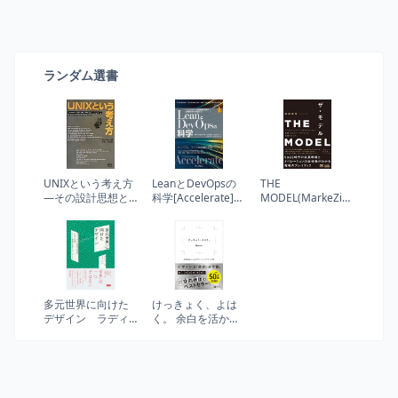
ランダム選書
UNIXという考え方
LeanとDevOpsの
THE
―その設計思想と
科学[Accelerate]
MODEL(MarkeZine
哲学
テクノロジーの戦
BOOKS) マーケテ
略的活用が組織変
ィング・インサイ
革を加速する
ドセールス・営
(impress top gear)
業・カスタマーサ
クセスの共業プロ
セス
多元世界に向けた
けっきょく、よは
デザイン ラディ
く。 余白を活かし
カルな相互依存
たデザインレイア
性、自治と自律、
ウトの本
そして複数の世界
をつくること