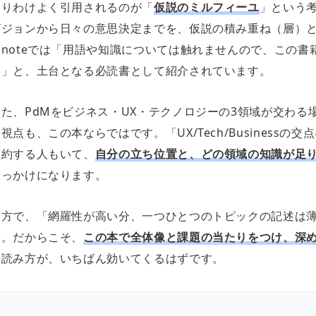
とりわけよく引用されるのが「
仮説のミルフィーユ
」という
ビジョンから日々の意思決定までを、仮説の積み重ね（層）
るnoteでは「用語や知識については触れませんので、この書
い」と、土台となる必読書として紹介されています。
また、PdMをビジネス・UX・テクノロジーの3領域が交わる
視点も、この本ならではです。「UX/Tech/Businessの
要約する人もいて、
自分の立ち位置と、どの領域の知識が足
きっかけになります。
一方で、「網羅性が高い分、一つひとつのトピックの記述は
す。だからこそ、
この本で全体像と課題の当たりをつけ、深
う読み方が、いちばん効いてくるはずです。