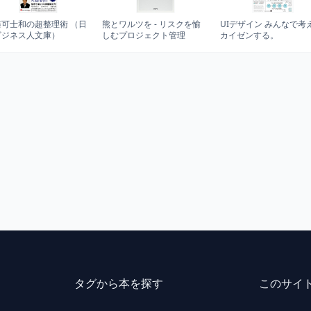
藤可士和の超整理術 （日
熊とワルツを - リスクを愉
UIデザイン みんなで考
ビジネス人文庫）
しむプロジェクト管理
カイゼンする。
タグから本を探す
このサイ