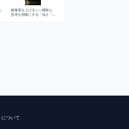
え、
解像度を上げる――曖昧な
思考を明晰にする「深さ・
広さ・構造・時間」の４視
点と行動法
トについて