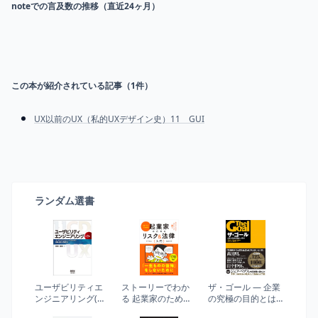
noteでの言及数の推移（直近24ヶ月）
この本が紹介されている記事（
1
件）
UX以前のUX（私的UXデザイン史）11 GUI
ランダム選書
ユーザビリティエ
ストーリーでわか
ザ・ゴール ― 企業
ンジニアリング(第
る 起業家のための
の究極の目的とは
2版)―ユーザエク
リスク＆法律入門
何か