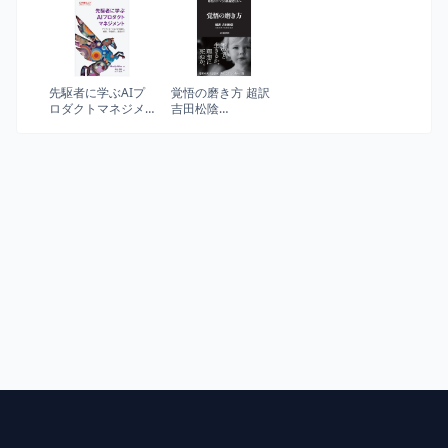
スペリエンスのた
致命的な失敗を避
めの調査、設計、
けるための26話
評価手法―
先駆者に学ぶAIプ
覚悟の磨き方 超訳
ロダクトマネジメ
吉田松陰
ント : アイディエー
(Sanctuary books)
ションから設計、
構築、市場投入、
運用まで