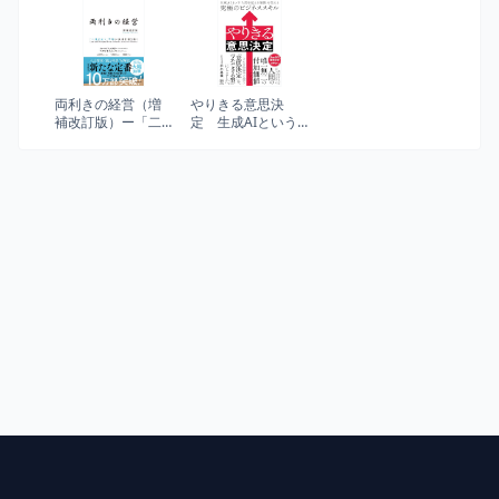
に
人材とその手引き
両利きの経営（増
やりきる意思決
補改訂版）ー「二
定 生成AIという
兎を追う」戦略が
「人間を超える知
未来を切り拓く
性」を従える究極
のビジネススキル