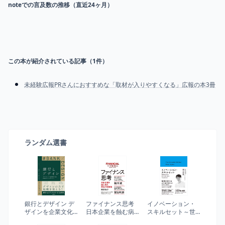
noteでの言及数の推移（直近24ヶ月）
この本が紹介されている記事（
1
件）
未経験広報PRさんにおすすめな「取材が入りやすくなる」広報の本3冊
ランダム選書
銀行とデザイン デ
ファイナンス思考
イノベーション・
ザインを企業文化
日本企業を蝕む病
スキルセット～世
に浸透させるため
と、再生の戦略論
界が求めるBTC型