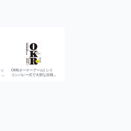
ネッ
OKR(オーケーアール) シリ
e、ブ
コンバレー式で大胆な目標
く月
を達成する方法