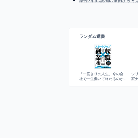
障害の自己認識の事例から考
ランダム選書
「一度きりの人生、今の会
シ
社で一生働いて終わるのか
家
な?」と迷う人のスタートア
ップ「転職×副業」術