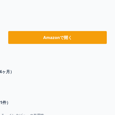
Amazonで開く
4ヶ月）
1
件）