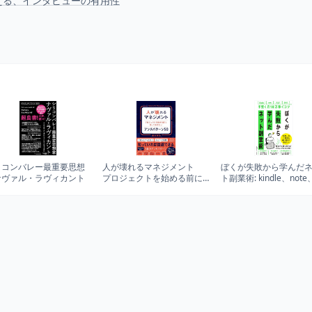
える、インタビューの有用性
リコンバレー最重要思想
人が壊れるマネジメント
ぼくが失敗から学んだ
ナヴァル・ラヴィカント
プロジェクトを始める前に
ト副業術: kindle、not
知っておきたいアンチパタ
ログ、SNSに効く!手堅
ーン 50
10万稼ぐコツ