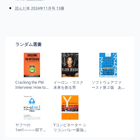
読んだ本 2024年11月号 13冊
ランダム選書
Cracking the PM
イーロン・マスク
ソフトウェアファ
Interview: How to
未来を創る男
ースト第２版 あ
Land a Product
らゆるビジネスを
Manager Job in
一変させる最強戦
Technology
略
(Cracking the
Interview &
Career)
ヤフーの
Yコンビネーター シ
1on1―――部下を
リコンバレー最強
成長させるコミュ
のスタートアップ
ニケーションの技
養成スクール