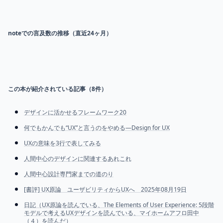
noteでの言及数の推移（直近24ヶ月）
この本が紹介されている記事（
8
件）
デザインに活かせるフレームワーク20
何でもかんでも“UX”と言うのをやめる—Design for UX
UXの意味を3行で表してみる
人間中心のデザインに関連するあれこれ
人間中心設計専門家までの道のり
[書評] UX原論 ユーザビリティからUXへ 2025年08月19日
日記（UX原論を読んでいる、The Elements of User Experience: 5段階
モデルで考えるUXデザインを読んでいる、マイホームアフロ田中
（４）を読んだ）