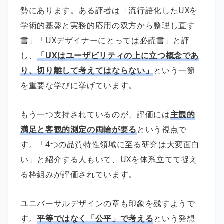
勢にあります。ある評者は「流行語化したUXを
学術的基盤と実務的応用の双方から整理し直す
書」「UXデザイナーにとっては必読書」と評
し、
「UXはユーザビリティの上に立つ概念であ
り、切り離して考えてはならない」
という一節
を重要な学びに挙げています。
もう一つ支持されているのが、評価には
主観的
満足と客観的測定の両輪が要る
という視点で
す。「4つの品質特性領域に至る研究は大変面白
い」と紹介する人もいて、UXを体系立てて捉え
る枠組みが評価されています。
ユニバーサルデザインの章も印象を残すようで
す。
平等ではなく「公平」で考える
という発想