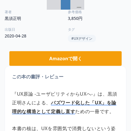
著者
参考価格
黒須正明
3,850円
出版日
タグ
2020-04-28
#
UXデザイン
Amazonで開く
この本の書評・レビュー
『UX原論 -ユーザビリティからUXへ-』は、黒須
正明さんによる、
バズワード化した「UX」を論
理的な構造として定義し直す
ための一冊です。
本書の核は、UXを雰囲気で消費しないという姿