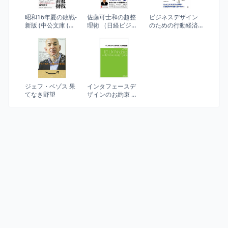
昭和16年夏の敗戦-
佐藤可士和の超整
ビジネスデザイン
新版 (中公文庫 (い
理術 （日経ビジネ
のための行動経済
108-6))
ス人文庫）
学ノート バイアス
とナッジでユーザ
ーの心理と行動を
デザインする
ジェフ・ベゾス 果
インタフェースデ
てなき野望
ザインのお約束 ―
優れたUXを実現す
るための101のルー
ル