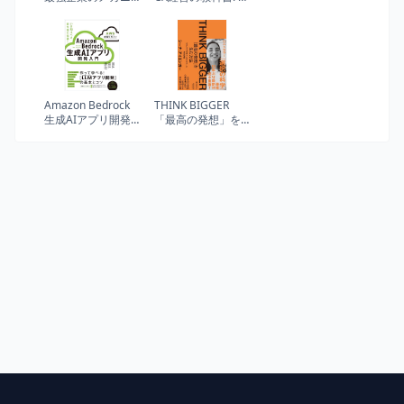
ズム
客体験を見直し“選
ばれる会社”になる
Amazon Bedrock
THINK BIGGER
生成AIアプリ開発
「最高の発想」を
入門 : AWS深掘り
生む方法：コロン
ガイド
ビア大学ビジネス
スクール特別講義