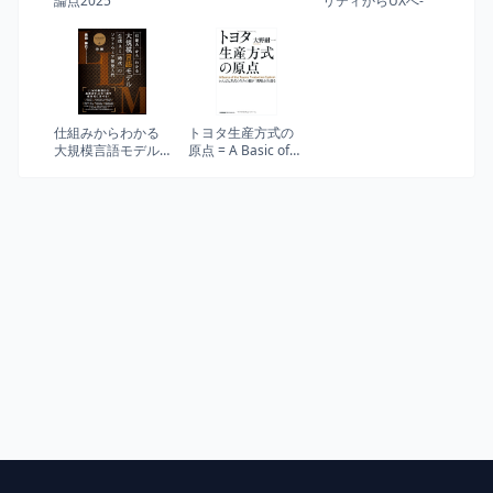
論点2025
リティからUXへ-
仕組みからわかる
トヨタ生産方式の
大規模言語モデル
原点 = A Basic of
生成AI時代のソフ
the Toyota
トウェア開発入門
Production System
: かんばん方式の生
みの親が「現場
力」を語る