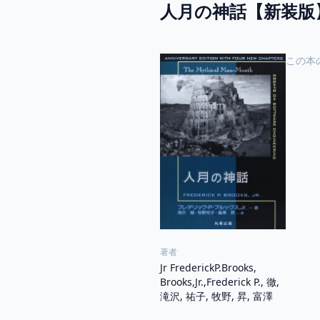
人月の神話【新装版
この本
著者
Jr FrederickP.Brooks,
Brooks,Jr.,Frederick P., 徹,
滝沢, 祐子, 牧野, 昇, 富澤