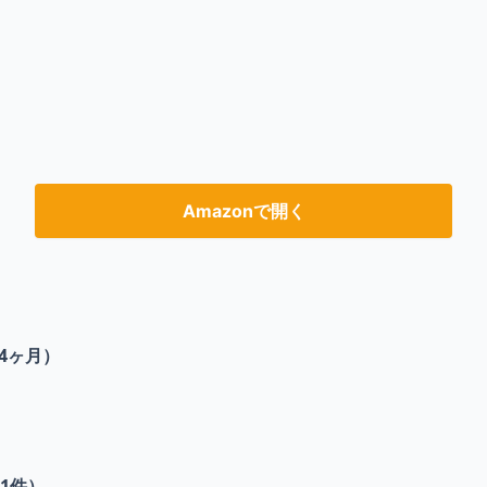
Amazonで開く
4ヶ月）
1
件）