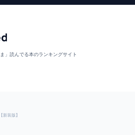
ed
ま」
読んでる本のランキングサイト
【新装版】