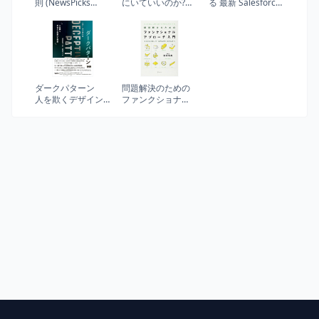
則 (NewsPicks
にいていいのか?と
る 最新 Salesforce
Book)
一度でも思ったら
の導入と運用
読む転職の思考法
(How-nual Visual
Guide Book)
ダークパターン
問題解決のための
人を欺くデザイン
ファンクショナ
の手口と対策
ル・アプローチ入
門