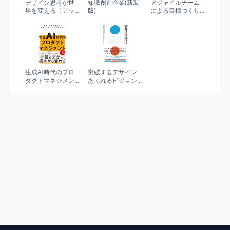
デザイン思考が世
知識創造企業(新装
アジャイルチーム
界を変える〔アッ
版)
による目標づくり
プデート版〕: イノ
ガイドブック OKR
ベーションを導く
を機能させ成果に
新しい考え方
繋げるためのアプ
ローチ
生成AI時代のプロ
突破するデザイン
ダクトマネジメン
あふれるビジョン
ト 勝てる事業の原
から最高のヒット
則から戦略、デザ
をつくる
イン、成功事例ま
で