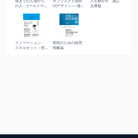
億までの人億から
オブジェクト指向
人を動かす 改訂
の人 : ゴールドマ
UIデザイン──使い
文庫版
ン・サックス勤続
やすいソフトウェ
17年の投資家が明
アの原理 (WEB+DB
かす「兆人」のマ
PRESS plusシリー
インド
ズ)
イノベーション・
実戦のための経営
スキルセット～世
戦略論
界が求めるBTC型
人材とその手引き