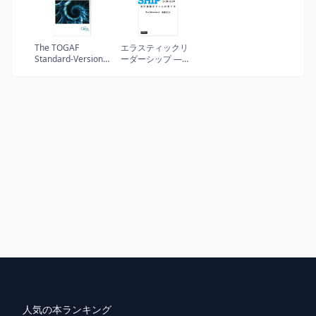
The TOGAF
エラスティックリ
Standard-Version
ーダーシップ ―自
9.2: The Open
己組織化チームの
Group Standard 日
育て方
本語訳版
人気の本ランキング