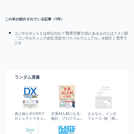
この本が紹介されている記事（
1
件）
コンサルタントとは何なのか？“限界労働”の先にあるものとは？メン獄
『コンサルティング会社 完全サバイバルマニュアル』を紹介 │ 哲学ラ
ジオ
ランダム選書
炎上知らずのDXプ
文系AI人材になる:
さよなら、インタ
ロジェクトマネジ
統計・プログラム
フェース -脱「画
メント～業務シス
知識は不要
面」の思考法
テム開発 七つの鉄
則