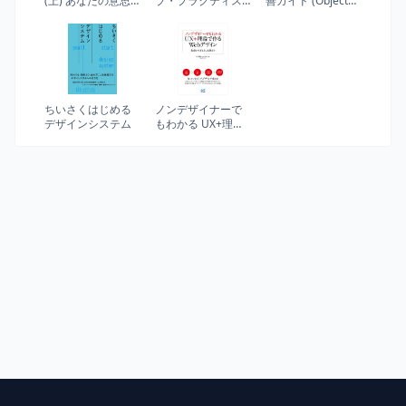
(上) あなたの意思
ブ・プラクティス
善ガイド (Object
はどのように決ま
―ナレッジ社会の
Oriented
るか? (ハヤカワ・
新たな知識形態の
SELECTION)
ノンフィクション
実践 (Harvard
文庫)
Business School
Press)
ちいさくはじめる
ノンデザイナーで
デザインシステム
もわかる UX+理論
で作るWebデザイ
ン