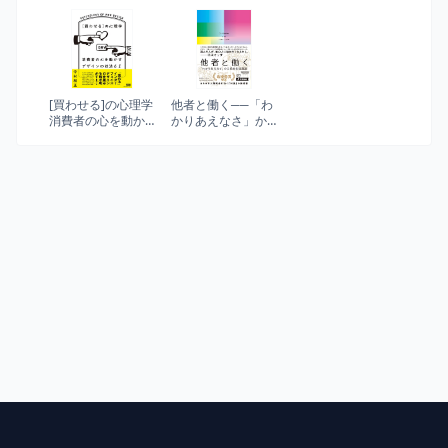
値探索型のプロダ
メント入門
最善なリサーチと
クト開発のはじめ
は何か。計画から
かた
実施、結果の分析
まで、本質的解説
から学ぶ。
[買わせる]の心理学
他者と働く──「わ
消費者の心を動か
かりあえなさ」か
すデザインの技法
ら始める組織論
61
(NewsPicksパブリ
ッシング)