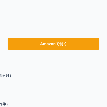
Amazonで開く
4ヶ月）
1
件）