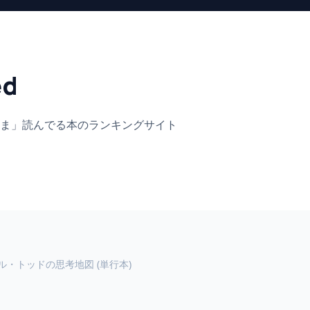
ed
ま」
読んでる本のランキングサイト
ル・トッドの思考地図 (単行本)