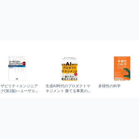
ーザビリティエンジニア
生成AI時代のプロダクトマ
多様性の科学
グ(第2版)―ユーザエク
ネジメント 勝てる事業の原
ペリエンスのための調
則から戦略、デザイン、成
、設計、評価手法―
功事例まで