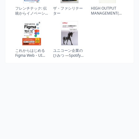
フレンチテック: 伝
ザ・ファシリテー
HIGH OUTPUT
統からイノベーシ
ター
MANAGEMENT(ハ
ョンへ。変化する
イアウトプット マ
フランスとスター
ネジメント) 人を育
トアップ (KINZAIバ
て、成果を最大に
リュー叢書)
するマネジメント
これからはじめる
ユニコーン企業の
Figma Web・UIデ
ひみつ ―Spotifyで
ザイン入門
学んだソフトウェ
(Compass Web
アづくりと働き方
Development)