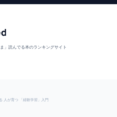
ed
ま」
読んでる本のランキングサイト
る 人が育つ 「経験学習」入門