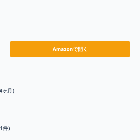
Amazonで開く
4ヶ月）
1
件）