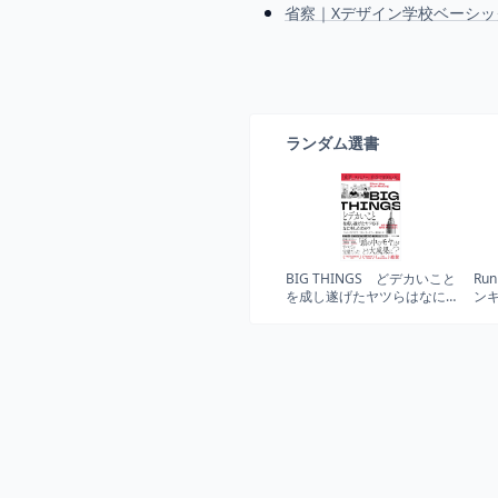
省察｜Xデザイン学校ベーシック
ランダム選書
BIG THINGS どデカいこと
Ru
を成し遂げたヤツらはなに
ン
をしたのか？
続
ムワ
SER