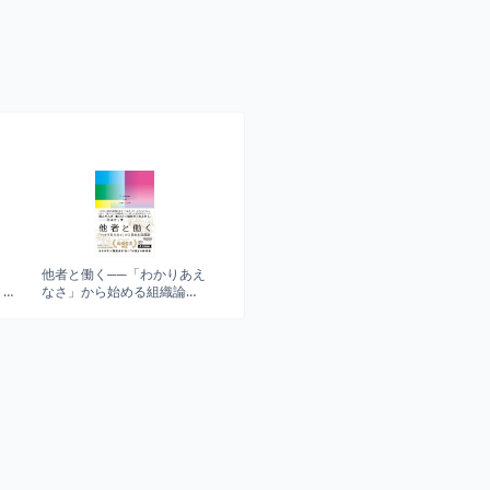
つ
他者と働く──「わかりあえ
トウ
なさ」から始める組織論
(NewsPicksパブリッシング)