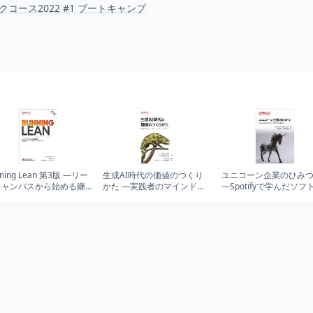
コース2022 #1 ブートキャンプ
nning Lean 第3版 ―リー
生成AI時代の価値のつくり
ユニコーン企業のひみ
キャンバスから始める継
かた ―実践者のマインド、
―Spotifyで学んだソフ
的イノベーションフレー
スキル、データ、ユースケ
ェアづくりと働き方
ーク (THE LEAN
ース
IES)