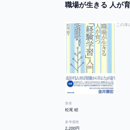
職場が生きる 人が
この本
著者
松尾 睦
参考価格
2,200円