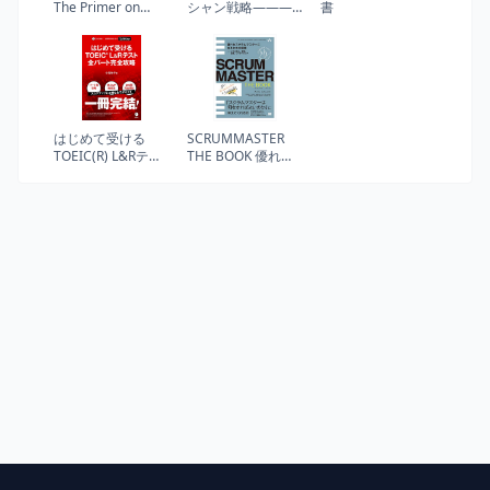
The Primer on
シャン戦略―――
書
Technology and
競争のない世界を
Business Strategy
創造する (Harvard
Business Review
Press)
はじめて受ける
SCRUMMASTER
TOEIC(R) L&Rテス
THE BOOK 優れた
ト 全パート完全攻
スクラムマスター
略【音声DL付】
になるための極意
――メタスキル、
学習、心理、リー
ダーシップ