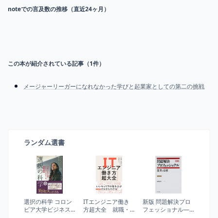
noteでの言及数の推移（直近24ヶ月）
この本が紹介されている記事（
1
件）
メージャーリーガーになれなかった学びと起業家としての第二の挑戦
ランダム選書
選択の科学 コロン
ITエンジニア働き
新版 問題解決プロ
ビア大学ビジネス
方超大全 就職・
フェッショナル―
スクール特別講義
転職からフリーラ
思考と技術