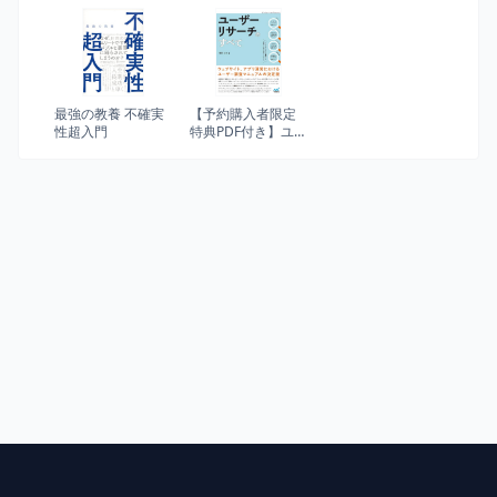
(文春文庫)
ンス、起業まで
最強の教養 不確実
【予約購入者限定
性超入門
特典PDF付き】ユー
ザーリサーチのす
べて