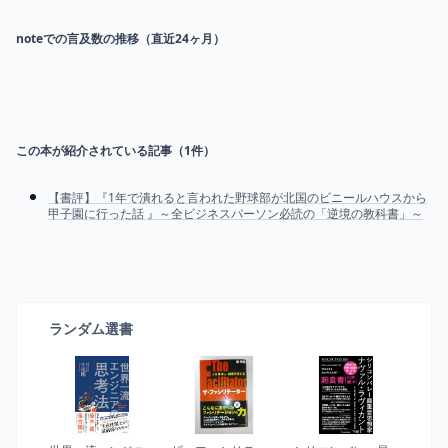
noteでの言及数の推移（直近24ヶ月）
この本が紹介されている記事（
1
件）
【書評】『1年で潰れると言われた野球部が北国のビニールハウスから
甲子園に行った話 』～全ビジネスパーソン必読の「逆境の教科書」～
ランダム選書