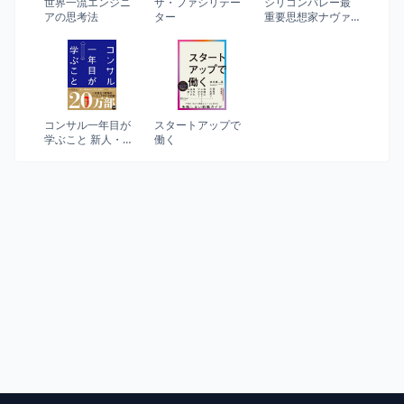
世界一流エンジニ
ザ・ファシリテー
シリコンバレー最
アの思考法
ター
重要思想家ナヴァ
ル・ラヴィカント
コンサル一年目が
スタートアップで
学ぶこと 新人・就
働く
活生からベテラン
社員まで一生役立
つ究極のベーシッ
クスキル30選