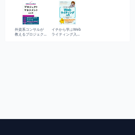
保守しやすい 成
創造する (Harvard
長し続けるコード
Business Review
の書き方
Press)
外資系コンサルが
イチから学ぶWeb
教えるプロジェク
ライティング入
トマネジメント
門 サイトを成功
に導くための実践
講座