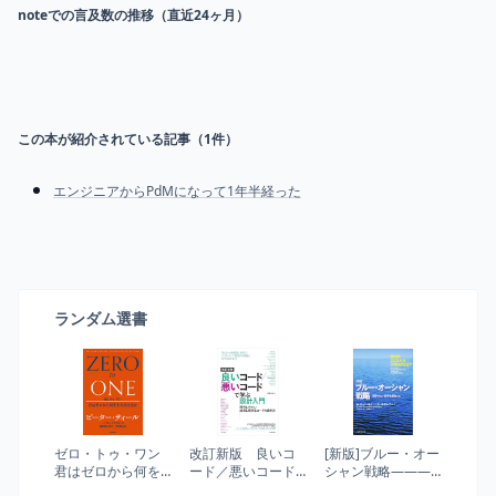
noteでの言及数の推移（直近24ヶ月）
この本が紹介されている記事（
1
件）
エンジニアからPdMになって1年半経った
ランダム選書
ゼロ・トゥ・ワン
改訂新版 良いコ
[新版]ブルー・オー
君はゼロから何を
ード／悪いコード
シャン戦略―――
生み出せるか
で学ぶ設計入門 ―
競争のない世界を