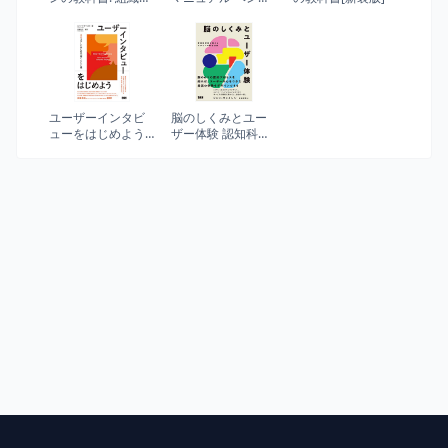
活性化させるコミ
ャー創業から大企
ュニケーションと
業の新事業立ち上
リーダーシップ
げまで
ユーザーインタビ
脳のしくみとユー
ューをはじめよう
ザー体験 認知科学
―UXリサーチのた
者が教えるデザイ
めの、「聞くこ
ンの成功法則
と」入門