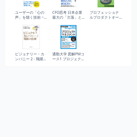
ユーザーの「心の
CFO思考 日本企業
プロフェッショナ
声」を聴く技術 ~ユ
最大の「欠落」と
ルプロダクトオー
ーザー調査に潜む
その処方箋
ナー: プロダクトを
50の落とし穴とそ
効果的にマネジメ
の対策
ントする方法
ビジョナリー・カ
通勤大学 図解PMコ
ンパニー 2 - 飛躍の
ース1 プロジェクト
法則
マネジメント 理論
編 第3版 (通勤大学
文庫―図解PMコー
ス)