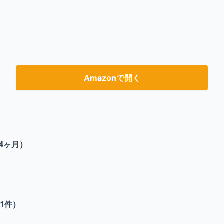
Amazonで開く
4ヶ月）
1
件）