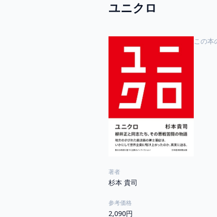
ユニクロ
この本
著者
杉本 貴司
参考価格
2,090円