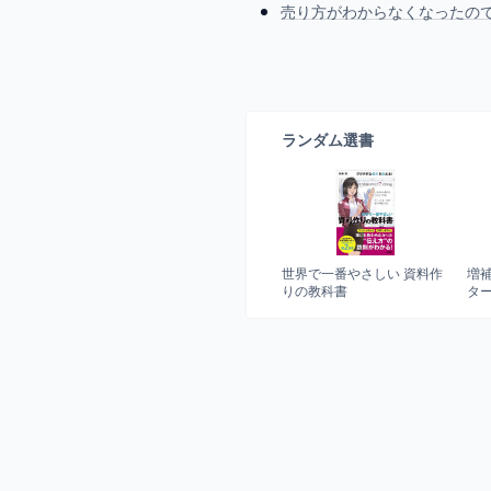
売り方がわからなくなったので
ランダム選書
世界で一番やさしい 資料作
増補
りの教科書
タ
Ver.